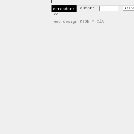
autor:
cercador:
<<
web design KTON Y CÍA