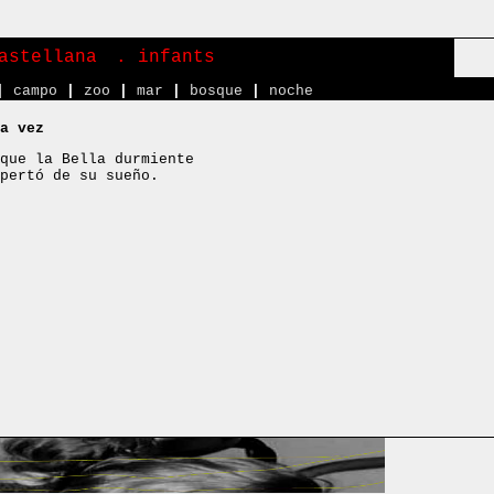
astellana
. infants
|
campo
|
zoo
|
mar
|
bosque
|
noche
a vez
que la Bella durmiente
pertó de su sueño.