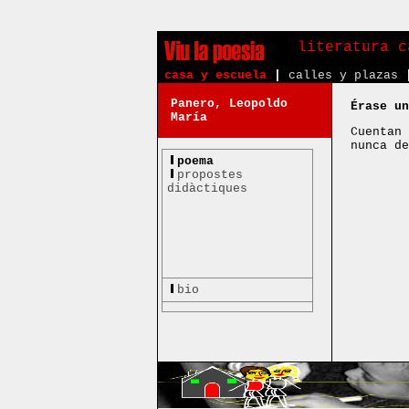
literatura c
casa y escuela
|
calles y plazas
Panero, Leopoldo
Érase un
María
Cuentan 
nunca de
poema
propostes
didàctiques
bio