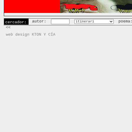
autor:
poema
cercador:
<<
web design KTON Y CÍA