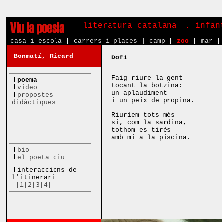
literatura catalana
. infa
casa i escola
|
carrers i places
|
camp
|
zoo
|
mar
|
Bonmatí, Ricard
Dofí
Faig riure la gent
poema
tocant la botzina:
vídeo
un aplaudiment
propostes
i un peix de propina.
didàctiques
Riuríem tots més
si, com la sardina,
tothom es tirés
amb mi a la piscina.
bio
el poeta diu
interaccions de
l'itinerari
|
1
|
2
|
3
|
4
|