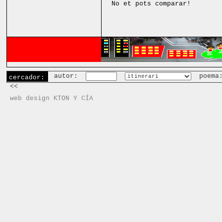
No et pots comparar!
autor:
poema
cercador:
<<
web design KTON Y CÍA