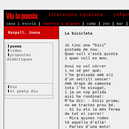
literatura catalana
. infa
casa i escola
|
carrers i places
|
camp
|
zoo
|
mar
|
Raspall, Joana
La bicicleta
Jo tinc una “bici”
poema
pintada de nou.
vídeo
Quan vull s'està quieta
propostes
i quan vull es mou.
didàctiques
Avui no vol córrer
i no sé per què;
l'he greixada amb oli
d'un setrill sencer!
Amb draps de camussa
bio
tota l'he eixugat,
el poeta diu
i ja un cop polida
així ha rondinat:
M'ha dit: - Estic prima;
no em tractes prou bé.
- Si tu ets la més ferma
de tot el carrer!
- Mira quines rodes
té aquella d'allà!
- Parles d'una moto!