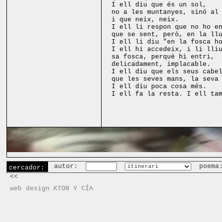
I ell diu que és un sol,
no a les muntanyes, sinó al
i que neix, neix.
I ell li respon que no ho e
que se sent, però, en la ll
I ell li diu "en la fosca h
I ell hi accedeix, i li lli
sa fosca, perquè hi entri,
delicadament, implacable.
I ell diu que els seus cabe
que les seves mans, la seva
I ell diu poca cosa més.
I ell fa la resta. I ell ta
autor:
poema
cercador:
<<
web design KTON Y CÍA