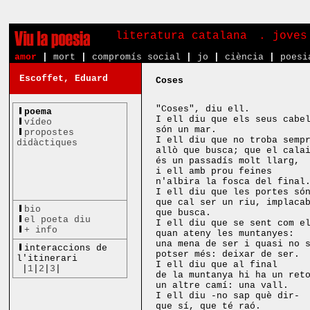
literatura catalana
. joves
amor
|
mort
|
compromís social
|
jo
|
ciència
|
poesi
Escoffet, Eduard
Coses
"Coses", diu ell.
poema
I ell diu que els seus cabe
vídeo
són un mar.
propostes
I ell diu que no troba semp
didàctiques
allò que busca; que el cala
és un passadís molt llarg,
i ell amb prou feines
n'albira la fosca del final
I ell diu que les portes só
que cal ser un riu, implaca
bio
que busca.
el poeta diu
I ell diu que se sent com e
+ info
quan ateny les muntanyes:
una mena de ser i quasi no 
interaccions de
potser més: deixar de ser.
l'itinerari
I ell diu que al final
|
1
|
2
|
3
|
de la muntanya hi ha un ret
un altre camí: una vall.
I ell diu -no sap què dir-
que sí, que té raó.