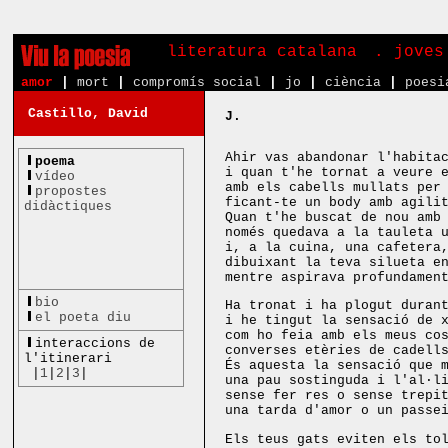
literatura catalana
. joves
amor
|
mort
|
compromís social
|
jo
|
ciència
|
poesi
Castillo, David
J.
Ahir vas abandonar l'habita
poema
i quan t'he tornat a veure 
vídeo
amb els cabells mullats per
propostes
ficant-te un body amb agili
didàctiques
Quan t'he buscat de nou amb
només quedava a la tauleta 
i, a la cuina, una cafetera
dibuixant la teva silueta e
mentre aspirava profundamen
bio
Ha tronat i ha plogut duran
el poeta diu
i he tingut la sensació de 
com ho feia amb els meus co
interaccions de
converses etèries de cadell
l'itinerari
És aquesta la sensació que 
|
1
|
2
|
3
|
una pau sostinguda i l'al·l
sense fer res o sense trepi
una tarda d'amor o un passe
Els teus gats eviten els to