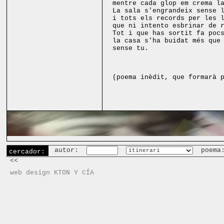
mentre cada glop em crema l
La sala s'engrandeix sense 
i tots els records per les 
que ni intento esbrinar de 
Tot i que has sortit fa poc
la casa s'ha buidat més que
sense tu.
(poema inèdit, que formarà 
autor:
poema
cercador:
<<
web design KTON Y CÍA