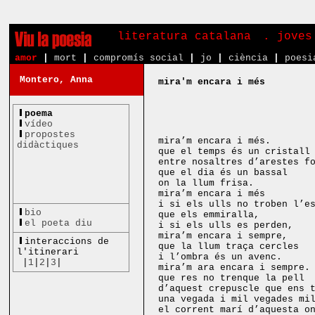
literatura catalana
. joves
amor
|
mort
|
compromís social
|
jo
|
ciència
|
poesi
Montero, Anna
mira'm encara i més
parla’m 
poema
maria-m
vídeo
propostes
mira’m encara i més.
didàctiques
que el temps és un cristall
entre nosaltres d’arestes f
que el dia és un bassal
on la llum frisa.
mira’m encara i més
i si els ulls no troben l’e
bio
que els emmiralla,
el poeta diu
i si els ulls es perden,
mira’m encara i sempre,
interaccions de
que la llum traça cercles
l'itinerari
i l’ombra és un avenc.
|
1
|
2
|
3
|
mira’m ara encara i sempre.
que res no trenque la pell
d’aquest crepuscle que ens 
una vegada i mil vegades mi
el corrent marí d’aquesta o