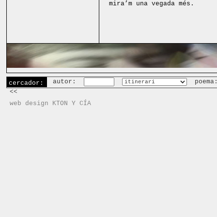
mira’m una vegada més.
autor:
poema
cercador:
<<
web design KTON Y CÍA