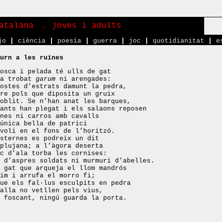
atalana
. joves i adults
jo
|
ciència
|
poesia
|
guerra
|
joc
|
quotidianitat
|
e
urn a les ruïnes
osca i pelada té ulls de gat
ha trobat
garum
ni arengades:
ostes d’estrats damunt la pedra,
re pols que diposita un gruix
oblit. Se n’han anat les barques,
ants han plegat i els salaons reposen
nes ni carros amb cavalls
única bella de patrici
voli en el fons de l’horitzó.
sternes es podreix un dit
plujana; a l’àgora deserta
c d’ala torba les cornises:
 d’aspres soldats ni murmuri d’abelles.
 gat que arqueja el llom mandrós
im i arrufa el morro fi;
ue els fal·lus esculpits en pedra
alla no vetllen pels vius,
 foscant, ningú guarda la porta.