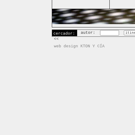
autor:
cercador:
<<
web design KTON Y CÍA