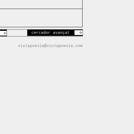
cercador avançat
viulapoesia@viulapoesia.com