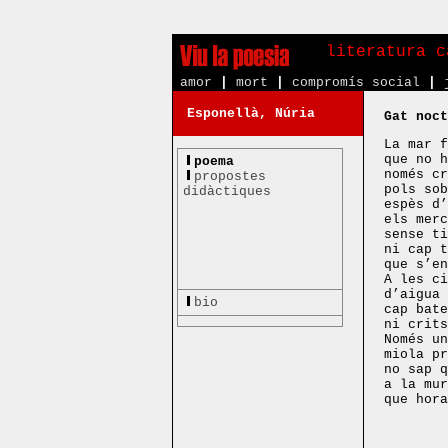
literatura c
amor
|
mort
|
compromís social
|
Esponellà, Núria
Gat noct
La mar f
que no 
poema
només cr
propostes
pols sob
didàctiques
espès d’
els merc
sense ti
ni cap t
que s’en
A les ci
d’aigua 
bio
cap bate
ni crits
Només un
miola pr
no sap q
a la mur
que hora