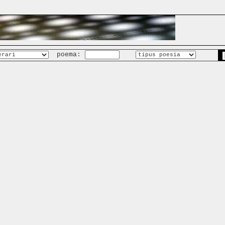
poema: