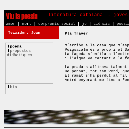
literatura catalana
. joves
amor
|
mort
|
compromís social
|
jo
|
ciència
|
poesi
Teixidor, Joan
Pla Traver
M’arribo a la casa que m’es
poema
Puigsacalm és a prop i el S
propostes
La fageda s’enfila a l’esti
didàctiques
i l’aigua va cantant a la f
La prada s’allisava talment
He pensat, tot tan verd, qu
El ramat s’ha perdut al fil
Aniré enyorant-me fins a Fo
bio