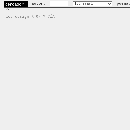
autor:
poema
cercador:
<<
web design KTON Y CÍA