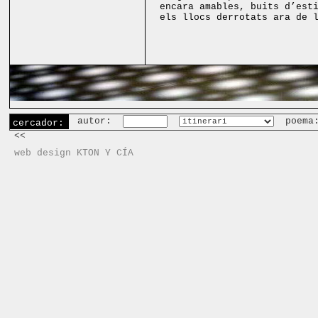
encara amables, buits d’est
els llocs derrotats ara de 
autor:
poema
cercador:
<<
web design KTON Y CÍA