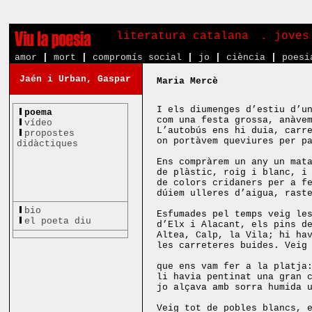
literatura catalana
. joves
amor
|
mort
|
compromís social
|
jo
|
ciència
|
poesi
Jaén i Urban, Gaspar
Maria Mercè
I els diumenges d’estiu d’u
poema
com una festa grossa, anàve
vídeo
L’autobús ens hi duia, carr
propostes
on portàvem queviures per p
didàctiques
Ens compràrem un any un mat
de plàstic, roig i blanc, i
de colors cridaners per a f
dúiem ulleres d’aigua, rast
bio
Esfumades pel temps veig le
el poeta diu
d’Elx i Alacant, els pins d
Altea, Calp, la Vila; hi ha
les carreteres buides. Veig
que ens vam fer a la platja
li havia pentinat una gran 
jo alçava amb sorra humida 
Veig tot de pobles blancs, 