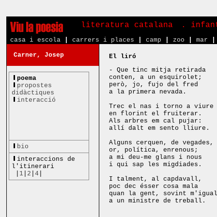
literatura catalana
. infa
casa i escola
|
carrers i places
|
camp
|
zoo
|
mar
|
Carner, Josep
El liró
- Que tinc mitja retirada
conten, a un esquirolet;
poema
però, jo, fujo del fred
propostes
a la primera nevada.
didàctiques
interacció
Trec el nas i torno a viure
en florint el fruiterar.
Als arbres em cal pujar:
allí dalt em sento lliure.
Alguns cerquen, de vegades,
bio
or, política, enrenous;
a mi deu-me glans i nous
interaccions de
i qui sap les migdiades.
l'itinerari
|
1
|
2
|
4
|
I talment, al capdavall,
poc dec ésser cosa mala
quan la gent, sovint m'igua
a un ministre de treball.