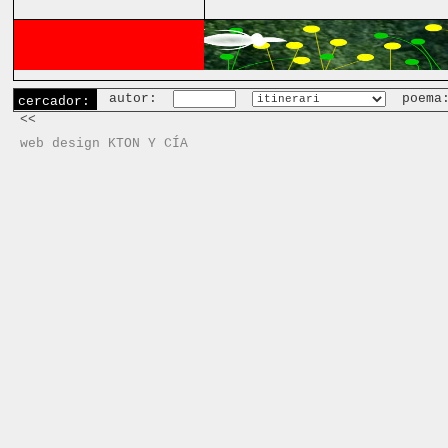
autor:
poema
cercador:
<<
web design KTON Y CÍA