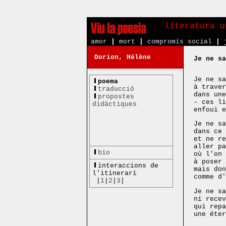
literatura u
amor
|
mort
|
compromís social
|
Dorion, Hélène
Je ne sa
Je ne sa
poema
à traver
traducció
dans une
propostes
- ces li
didàctiques
enfoui e
Je ne sa
dans ce 
et ne re
aller pa
bio
où l'on 
à poser 
interaccions de
mais don
l'itinerari
comme d'
|
1
|
2
|
3
|
Je ne sa
ni recev
qui repa
une éter