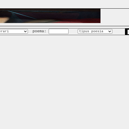
poema: