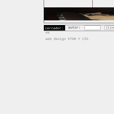
autor:
cercador:
<<
web design KTON Y CÍA