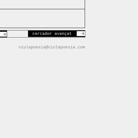
cercador avançat
viulapoesia@viulapoesia.com