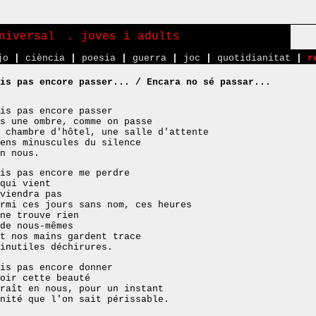
niversal
. joves i adults
jo
|
ciència
|
poesia
|
guerra
|
joc
|
quotidianitat
|
r
is pas encore passer... / Encara no sé passar...
is pas encore passer
s une ombre, comme on passe
 chambre d'hôtel, une salle d'attente
ens minuscules du silence
n nous.
is pas encore me perdre
qui vient
viendra pas
rmi ces jours sans nom, ces heures
ne trouve rien
de nous-mêmes
t nos mains gardent trace
inutiles déchirures.
is pas encore donner
oir cette beauté
raît en nous, pour un instant
nité que l'on sait périssable.