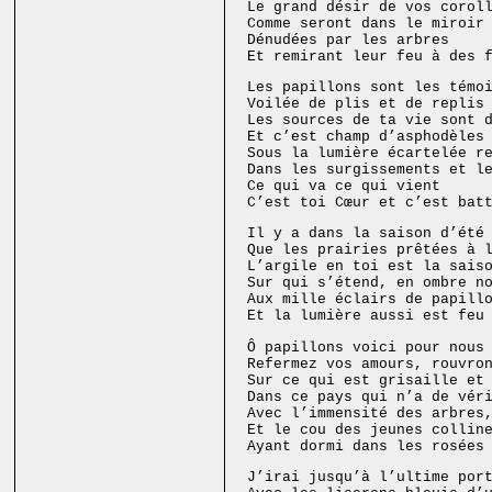
Le grand désir de vos corol
Comme seront dans le miroir
Dénudées par les arbres
Et remirant leur feu à des 
Les papillons sont les témo
Voilée de plis et de replis
Les sources de ta vie sont 
Et c’est champ d’asphodèles
Sous la lumière écartelée r
Dans les surgissements et l
Ce qui va ce qui vient
C’est toi Cœur et c’est bat
Il y a dans la saison d’été
Que les prairies prêtées à 
L’argile en toi est la sais
Sur qui s’étend, en ombre n
Aux mille éclairs de papill
Et la lumière aussi est feu
Ô papillons voici pour nous
Refermez vos amours, rouvro
Sur ce qui est grisaille et
Dans ce pays qui n’a de vér
Avec l’immensité des arbres
Et le cou des jeunes collin
Ayant dormi dans les rosées
J’irai jusqu’à l’ultime por