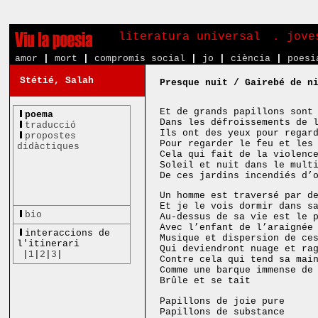
literatura universal
. jove
amor
|
mort
|
compromís social
|
jo
|
ciència
|
poesi
Stétié, Salah
Presque nuit / Gairebé de n
Et de grands papillons sont
poema
Dans les défroissements de 
traducció
Ils ont des yeux pour regar
propostes
Pour regarder le feu et les
didàctiques
Cela qui fait de la violenc
Soleil et nuit dans le mult
De ces jardins incendiés d’
Un homme est traversé par d
Et je le vois dormir dans s
bio
Au-dessus de sa vie est le 
Avec l’enfant de l’araignée
interaccions de
Musique et dispersion de ce
l'itinerari
Qui deviendront nuage et ra
|
1
|
2
|
3
|
Contre cela qui tend sa mai
Comme une barque immense de
Brûle et se tait
Papillons de joie pure
Papillons de substance