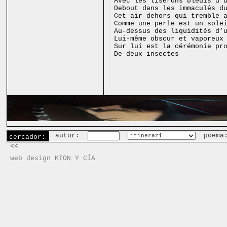
Avec les liserons bleuis d’
Debout dans les immaculés d
Cet air dehors qui tremble 
Comme une perle est un sole
Au-dessus des liquidités d’
Lui-même obscur et vaporeux
Sur lui est la cérémonie pr
De deux insectes
autor:
poema
cercador:
<<
web design KTON Y CÍA