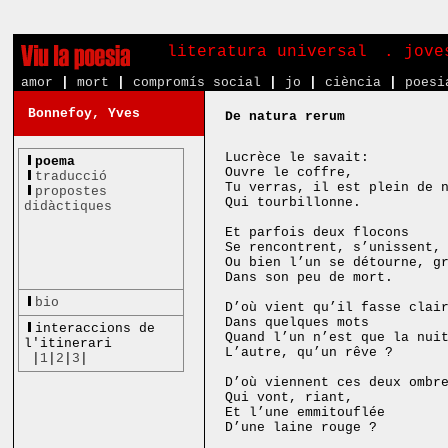
literatura universal
. jove
amor
|
mort
|
compromís social
|
jo
|
ciència
|
poesi
Bonnefoy, Yves
De natura rerum
Lucrèce le savait:
poema
Ouvre le coffre,
traducció
Tu verras, il est plein de 
propostes
Qui tourbillonne.
didàctiques
Et parfois deux flocons
Se rencontrent, s’unissent,
Ou bien l’un se détourne, g
Dans son peu de mort.
bio
D’où vient qu’il fasse clai
Dans quelques mots
interaccions de
Quand l’un n’est que la nui
l'itinerari
L’autre, qu’un rêve ?
|
1
|
2
|
3
|
D’où viennent ces deux ombr
Qui vont, riant,
Et l’une emmitouflée
D’une laine rouge ?