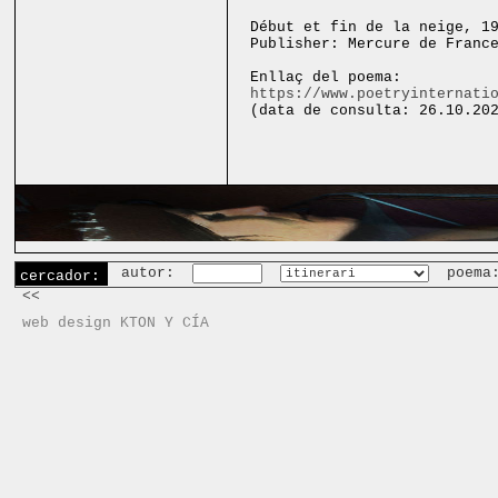
Début et fin de la neige, 1
Publisher: Mercure de Franc
Enllaç del poema:
https://www.poetryinternati
(data de consulta: 26.10.20
autor:
poema
cercador:
<<
web design KTON Y CÍA