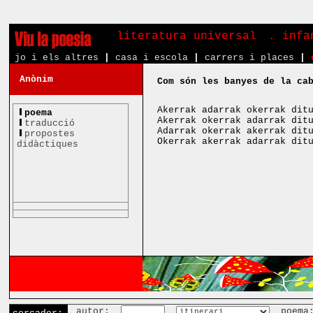
literatura universal
. inf
jo i els altres
|
casa i escola
|
carrers i places
|
Anònim
Com són les banyes de la ca
Akerrak adarrak okerrak dit
poema
Akerrak okerrak adarrak dit
traducció
Adarrak okerrak akerrak dit
propostes
Okerrak akerrak adarrak dit
didàctiques
autor:
poema