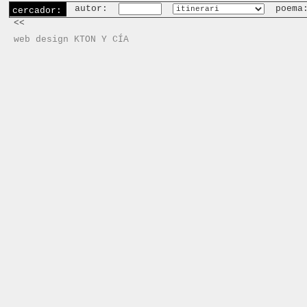
autor:
poema
cercador:
<<
web design KTON Y CÍA