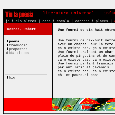
literatura universal
. inf
jo i els altres
|
casa i escola
|
carrers i places
|
Desnos, Robert
Une fourmi de dix-huit mètr
Une fourmi de dix-huit mètr
poema
avec un chapeau sur la tête
traducció
ça n'existe pas, ça n'exist
propostes
Une fourmi traînant un char
didàctiques
plein de pingouins et de ca
ça n'existe pas, ça n'exist
Une fourmi parlant français
parlant latin et javanais
ça n'existe pas, ça n'exist
eh! et pourquoi pas!
bio