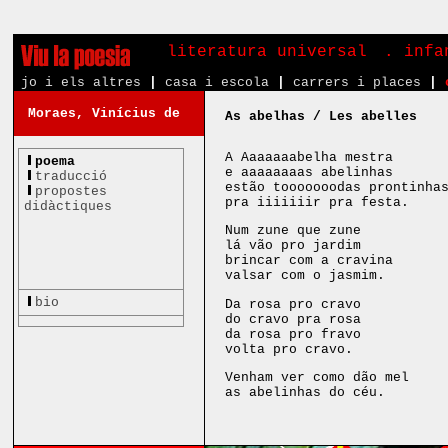
literatura universal
. inf
jo i els altres
|
casa i escola
|
carrers i places
|
Moraes, Vinícius de
As abelhas / Les abelles
A Aaaaaaabelha mestra
poema
e aaaaaaaas abelinhas
traducció
estão tooooooodas prontinha
propostes
pra iiiiiiir pra festa.
didàctiques
Num zune que zune
lá vão pro jardim
brincar com a cravina
valsar com o jasmim.
bio
Da rosa pro cravo
do cravo pra rosa
da rosa pro fravo
volta pro cravo.
Venham ver como dão mel
as abelinhas do céu.