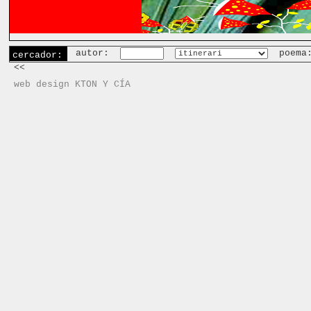
autor:
poema
cercador:
<<
web design KTON Y CÍA