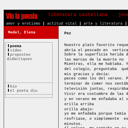
literatura castellana
. jov
amor y erotismo
|
actitud vital
|
arte y literatura
|
Medel, Elena
Pez
Nuestro plato favorito requ
poema
abría el pescado en vertica
vídeo
Sobre la superficie herida 
propostes
didàctiques
las marcas de la muerte no
Mientras, ella me hablaba. 
del colegio, preguntaba qué
mis gracias y decía:
peces como los del verano. 
terminar de comer nos sentá
bio
televisión juntas, respiráb
el poeta diu
Vivir era costumbre de las
y en verano me enfadaba al 
orilla arriba
orilla abajo:
yo me enfadaba porque temía
resfriase, o simplemente es
minutos.