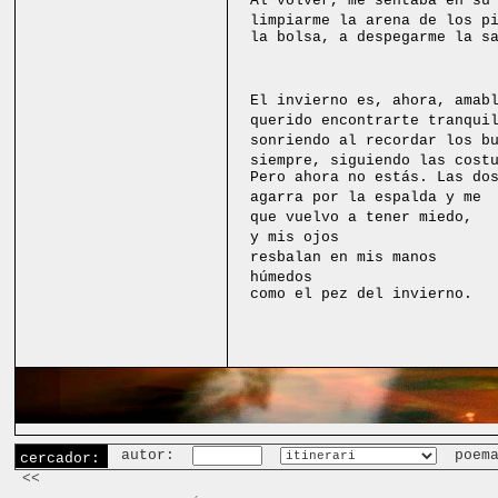
Al volver, me sentaba en su
limpiarme la arena de los p
la bolsa, a despegarme la s
El invierno es, ahora, amab
querido encontrarte tranqui
sonriendo al recordar los b
siempre, siguiendo las cost
Pero ahora no estás. Las do
agarra por la espalda y me 
que vuelvo a tener miedo,
y mis ojos
resbalan en mis manos
húmedos
como el pez del invierno.
autor:
poem
cercador:
<<