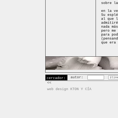
sobre la
en la ve
Su esplé
al que l
admitiré
nada más
pero me 
para pod
(pensand
que era 
autor:
cercador:
<<
web design KTON Y CÍA