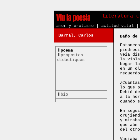
literatura c
amor y erotismo
|
actitud vital
|
Barral, Carlos
Baño de 
Entonces
piedreci
poema
veía dis
propostes
la viola
didàctiques
bogar la
en un ol
recuerdo
¿Cuántas
lo que p
Debió de
bio
a la hor
cuando s
En segui
crujiend
y miraba
que aún 
del otro
Vaciaba 