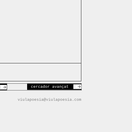
cercador avançat
viulapoesia@viulapoesia.com