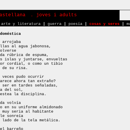
astellana
. joves i adults
arte y literatura
|
guerra
|
poesía
|
cosas y seres
|
m
doméstica
 arrojaba
llas al agua jabonosa,
olverse
da rúbrica de espuma,
s islas y juntarse, envueltas
or cordial, o como un tibio
 de su risa.
 veces pudo ocurrir
arece ahora tan extraño?
 ser en tardes señaladas,
a del sol,
estea la disciplina.
da volvía
o en su uniforme almidonado
 muy seria al habitante
le sonreía
 lado de la tela metálica.
el barreño