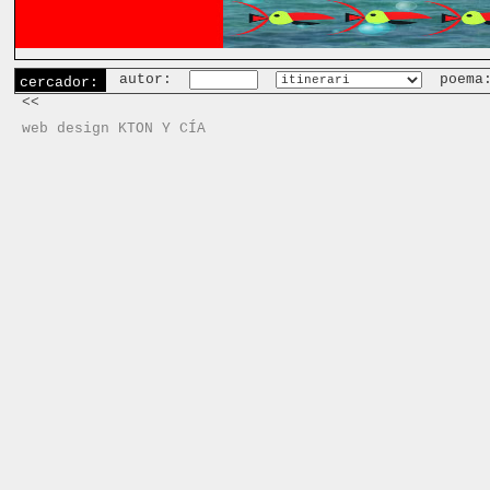
autor:
poema
cercador:
<<
web design KTON Y CÍA