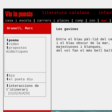
literatura catalana
. infa
casa i escola
|
carrers i places
|
camp
|
zoo
|
mar
|
Granell, Marc
Les gavines
Entre el blau pàl·lid del c
poema
i el blau obscur de la mar,
vídeo
majestuoses i blanques,
propostes
del vol fan el més bell bal
didàctiques
bio
el poeta diu
interaccions de
l'itinerari
|
1
|
2
|
3
|
4
|
5
|