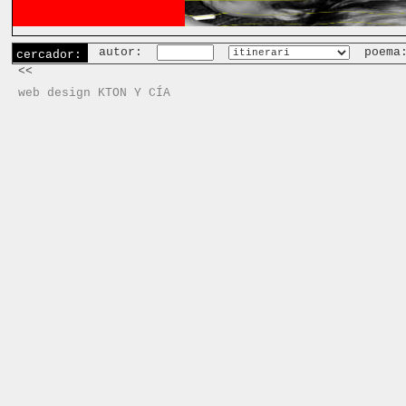
autor:
poema
cercador:
<<
web design KTON Y CÍA