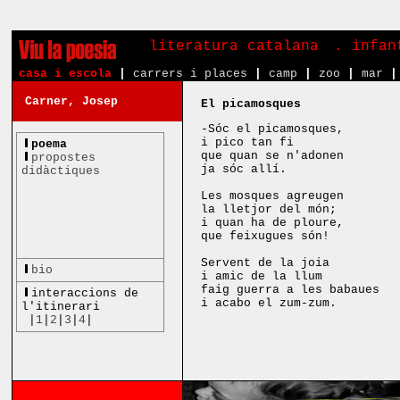
literatura catalana
. infa
casa i escola
|
carrers i places
|
camp
|
zoo
|
mar
|
Carner, Josep
El picamosques
-Sóc el picamosques,
i pico tan fi
poema
que quan se n'adonen
propostes
ja sóc allí.
didàctiques
Les mosques agreugen
la lletjor del món;
i quan ha de ploure,
que feixugues són!
Servent de la joia
bio
i amic de la llum
faig guerra a les babaues
interaccions de
i acabo el zum-zum.
l'itinerari
|
1
|
2
|
3
|
4
|