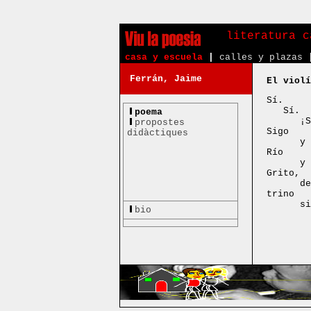
literatura c
casa y escuela
|
calles y plazas
Ferrán, Jaime
El violí
Sí.
Sí.
poema
¡S
propostes
Sigo
didàctiques
y 
Río
y 
Grito,
de
trino
si
bio