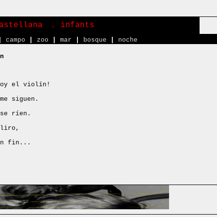
astellana
. infants
|
campo
|
zoo
|
mar
|
bosque
|
noche
n
oy el violín!
me siguen.
se ríen.
liro,
n fin...