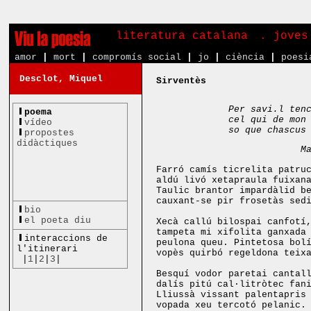
literatura catalana
. joves
amor
|
mort
|
compromís social
|
jo
|
ciència
|
poesi
Desclot, Miquel
Sirventès
Per savi.l ten
poema
cel qui de mon
vídeo
so que chascus
propostes
didàctiques
Marcab
Farró camís ticrelita patru
aldú livó xetapraula fuixan
Taulic brantor impardàlid b
cauxant-se pir frosetàs sed
bio
el poeta diu
Xecà callú bilospai canfotí
tampeta mi xifolita ganxada
interaccions de
peulona queu. Pintetosa bol
l'itinerari
vopès quirbó regeldona teix
|
1
|
2
|
3
|
Besquí vodor paretai cantal
dalís pitú cal·litròtec fan
Lliussà vissant palentapris
vopada xeu tercotó pelanic.