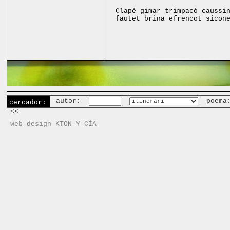
Clapé gimar trimpacó caussi
fautet brina efrencot sicon
autor:
poema
cercador:
<<
web design KTON Y CÍA