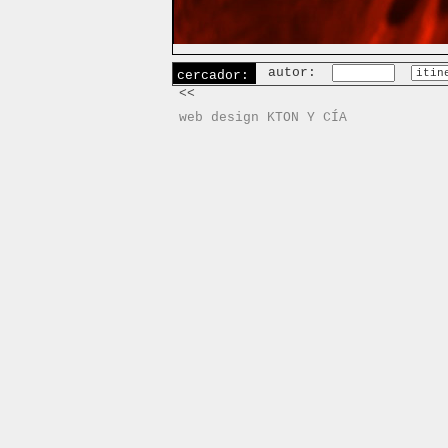
autor:
cercador:
<<
web design KTON Y CÍA