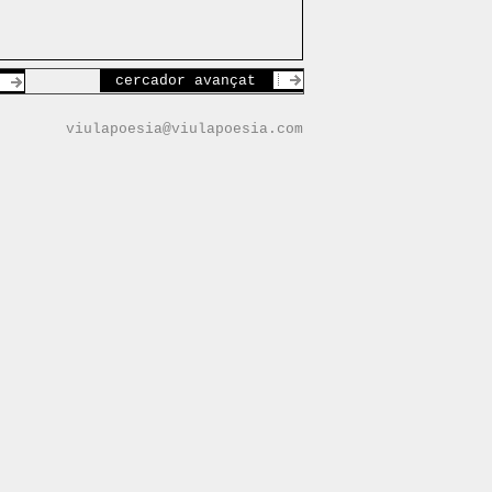
cercador avançat
viulapoesia@viulapoesia.com