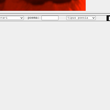
poema: