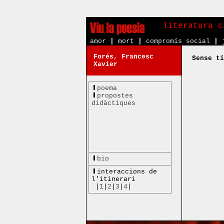
literatura c
amor
|
mort
|
compromís social
|
Forés, Francesc
Sense tí
Xavier
poema
propostes
didàctiques
bio
interaccions de
l'itinerari
|
1
|
2
|
3
|
4
|