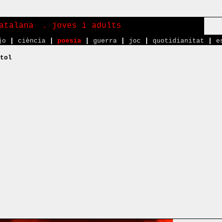
atalana
. joves i adults
jo
|
ciència
|
poesia
|
guerra
|
joc
|
quotidianitat
|
e
tol