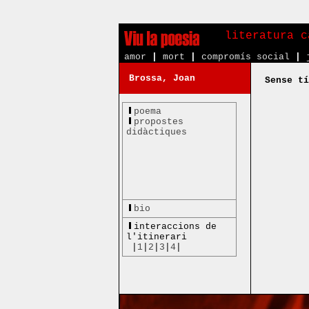
literatura c
amor
|
mort
|
compromís social
|
Brossa, Joan
Sense tí
poema
propostes
didàctiques
bio
interaccions de
l'itinerari
|
1
|
2
|
3
|
4
|