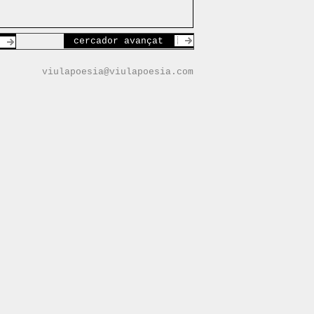
cercador avançat
viulapoesia@viulapoesia.com