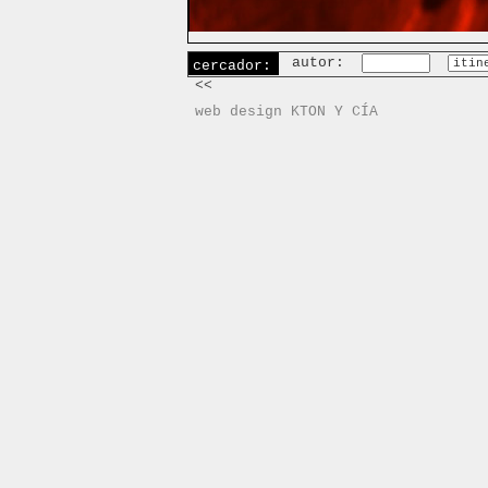
autor:
cercador:
<<
web design KTON Y CÍA