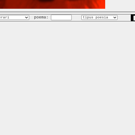
poema: