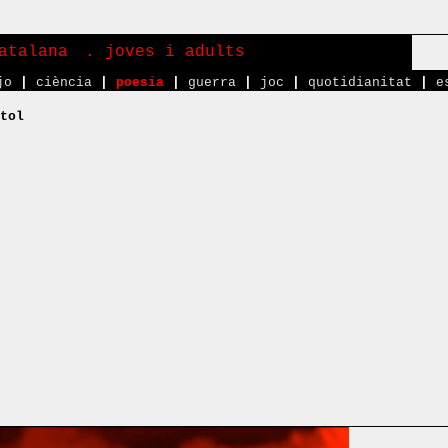
atalana
. joves i adults
jo
|
ciència
|
poesia
|
guerra
|
joc
|
quotidianitat
|
e
tol