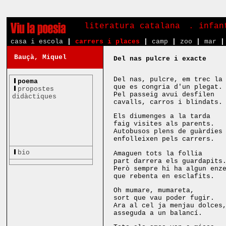
literatura catalana
. infa
casa i escola
|
carrers i places
|
camp
|
zoo
|
mar
|
Bauçà, Miquel
Del nas pulcre i exacte
Del nas, pulcre, em trec la
poema
que es congria d'un plegat.
propostes
Pel passeig avui desfilen
didàctiques
cavalls, carros i blindats
Els diumenges a la tarda
faig visites als parents.
Autobusos plens de guàrdies
enfolleixen pels carrers.
bio
Amaguen tots la follia
part darrera els guardapits
Però sempre hi ha algun enz
que rebenta en esclafits.
Oh mumare, mumareta,
sort que vau poder fugir.
Ara al cel ja menjau dolces
asseguda a un balancí.