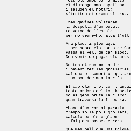
Tots els amos van a missa
el diumenge amb capell nou,
i saluden el notari;
s'irriten si crema el brou
Tres gavines volategen
la despulla d'un puput.
La veïna de l'escala,
per no veure-ho, alça l'ul
Ara plou, i plou aquí
i per sobre els horts de Ca
Passa el vell de can Ribot.
Deu venir de pagar els amo
No tenint res més a dir
i havent fet les grosseries
cal que em compri un gec ar
i un bon dècim a la rifa.
El cap clar i el cor tranqu
tasto ardors del tot honest
No és gens bruta la claror
quan travessa la finestra.
Abans d'entrar al paradís
m'espolso la pols grollera,
calculo bé els esglaons
i faig deu passes enrera.
Que més bell que una Coloma