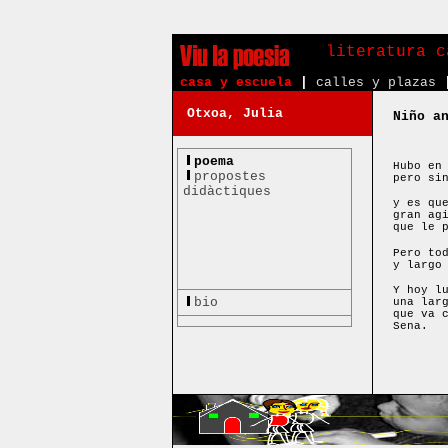
literatura c
casa y escuela
|
calles y plazas
Otxoa, Julia
Niño a
poema
Hubo en
propostes
pero si
didàctiques
y es qu
gran ag
que le 
Pero to
y largo
Y hoy l
bio
una lar
que va 
Sena.