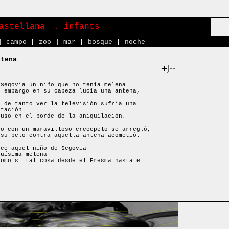
astellana
. infants
|
campo
|
zoo
|
mar
|
bosque
|
noche
ntena
 Segovia un niño que no tenía melena
n embargo en su cabeza lucía una antena,
e de tanto ver la televisión sufría una
itación
puso en el borde de la aniquilación.
do con un maravilloso crecepelo se arregló,
 su pelo contra aquella antena acometió.
uce aquel niño de Segovia
guísima melena
como si tal cosa desde el Eresma hasta el