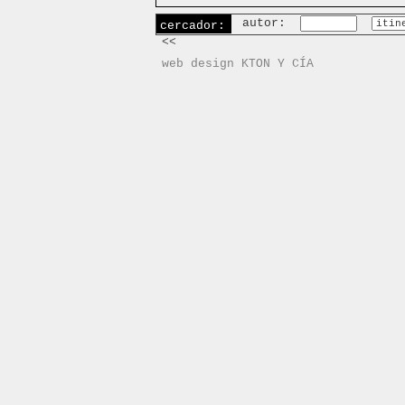
autor:
cercador:
<<
web design KTON Y CÍA